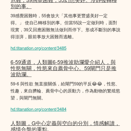
別的事。
39感覺困難時，55會放大「其他事更豐盛美好一定
得。」 使自己轉移別的事。但當55說一定做到時，面對
現實，39又回應困難無法做到而停下。形成不斷別的事說
得澎湃，眼前事放大困難而逃離。
hd.titanation.org/content/3485
6-59通道，人類圖6-59推波助瀾愛介紹人，與
性慾無關，性慾來自薦骨中心。59閘門只是推
波助瀾。
59-6 與性欲 無直接關係，給閘門59的平反😂😂，性慾、
性趣，來自臍輪、薦骨中心的原動力，作為動物的繁殖慾
望，與閘門無關。
hd.titanation.org/content/3484
人類圖，G中心定義與空白的分別，情感解讀，
感情合盤的重點。