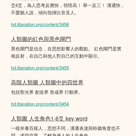
爻6爻，為人思考反應快，領悟高！ 舉一反三！ 溝通快，
不愛聽人說，傾向指揮比音見人。
hd.titanation.org/content/3456
人類圖的紅色與黑色閘門
黑色閘門是信念，在思想影響人的觀點。 紅色閘門是實
相反射，在自己與他人對自己的互動中顯示。
hd.titanation.org/content/3455
高階人類圖 人類圖中的四世界
包括聖光界 創造界 形成界 行動界。
hd.titanation.org/content/3454
人類圖 人生角色1-6爻 key word
一樣米養百樣人，思想不同，溝通表達與聆聽角度也不
同。求同存異，了解身邊人的人生角色。