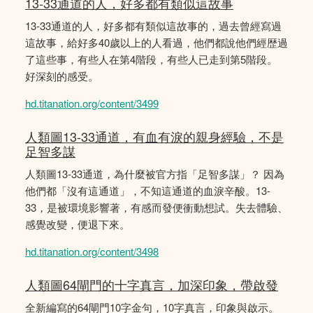
13-33通道的人，好多都有類似這故事
13-33通道的人，好多都有類似這故事的，過去曾經寫過
這故事，給好多40歲以上的人看過，他們都說他們經歴過
了這些事，有些人在第4階段，有些人已走到第5階段。
好深刻的感受。
hd.titanation.org/content/3499
人類圖13-33通道，有血有淚的親身經驗，不是
足智多謀
人類圖13-33通道，為什麼被官方指「足智多謀」？ 因為
他們都「沒有這通道」，不知這通道的血淚辛酸。13-
33，是被環境影響著，有感而發便衝動想試。失去體驗、
感覺改變，便退下來。
hd.titanation.org/content/3498
人類圖64閘門的十字真言，加深印象，帶啟發
全新編寫的64閘門10字金句，10字真言，印象與啟示。