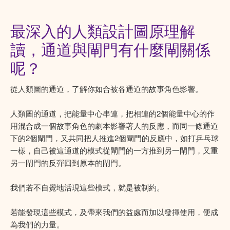
最深入的人類設計圖原理解
讀，通道與閘門有什麼閘關係
呢？
從人類圖的通道，了解你如合被各通道的故事角色影響。
人類圖的通道，把能量中心串連，把相連的2個能量中心的作
用混合成一個故事角色的劇本影響著人的反應，而同一條通道
下的2個閘門，又共同把人推進2個閘門的反應中，如打乒乓球
一樣，自己被這通道的模式從閘門的一方推到另一閘門，又重
另一閘門的反彈回到原本的閘門。
我們若不自覺地活現這些模式，就是被制約。
若能發現這些模式，及帶來我們的益處而加以發揮使用，便成
為我們的力量。