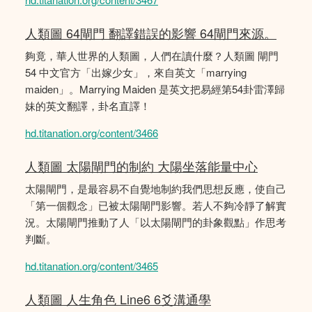
人類圖 64閘門 翻譯錯誤的影響 64閘門來源。
夠竟，華人世界的人類圖，人們在讀什麼？人類圖 閘門
54 中文官方「出嫁少女」，來自英文「marrying
maiden」。Marrying Maiden 是英文把易經第54卦雷澤歸
妹的英文翻譯，卦名直譯！
hd.titanation.org/content/3466
人類圖 太陽閘門的制約 大陽坐落能量中心
太陽閘門，是最容易不自覺地制約我們思想反應，使自己
「第一個觀念」已被太陽閘門影響。若人不夠冷靜了解實
況。太陽閘門推動了人「以太陽閘門的卦象觀點」作思考
判斷。
hd.titanation.org/content/3465
人類圖 人生角色 Line6 6爻溝通學