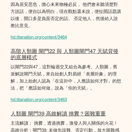
因為居安思危，擔心未來物極必反， 他們會未聽清楚對
方說話，便自以為明白，現在觀點還未說，便扯開話題講
以後，開口多是負面否定的話。 否定他人，然後給人說
教比意見。
hd.titanation.org/content/3464
高階人類圖 閘門22 與 人類圖閘門47 天賦背後
的底層模式
以閘門22與47，這對輪迴交叉組合為參考。人類圖，舊
派解說閘門天賦，來自始創人對易經「表層卦象」的理
解，加上始創人認為「在這卦中，人應該如何才對」的想
法，把「應該如何做」說為「你的天賦」。
hd.titanation.org/content/3463
人類圖 閘門39 高維解讀 挑釁？困難重重
主流解讀： 挑釁，透過挑釁，激發人與人關係的火花！
高維分析：閘門39: 未做先說難、否定行動，放大困難感