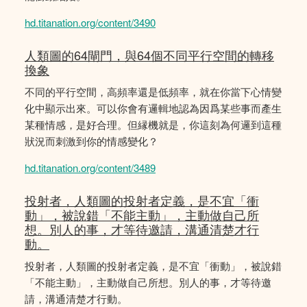
hd.titanation.org/content/3490
人類圖的64閘門，與64個不同平行空間的轉移
換象
不同的平行空間，高頻率還是低頻率，就在你當下心情變
化中顯示出來。可以你會有邏輯地認為因爲某些事而產生
某種情感，是好合理。但縁機就是，你這刻為何邏到這種
狀況而刺激到你的情感變化？
hd.titanation.org/content/3489
投射者，人類圖的投射者定義，是不宜「衝
動」，被說錯「不能主動」，主動做自己所
想。別人的事，才等待邀請，溝通清楚才行
動。
投射者，人類圖的投射者定義，是不宜「衝動」，被說錯
「不能主動」，主動做自己所想。別人的事，才等待邀
請，溝通清楚才行動。