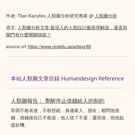
作者: Titan Kazuhiro 人類圖分析研究專家 @
人類圖分析
原文:
人類圖分析文章:最深入的人類設計圖原理解讀，通道與
閘門有什麼閘關係呢？
source url:
https://www.renleitu.asia/blog/89
本站人類圖文章目録 Humandesign Reference
人類圖報告： 覺醒停止借錢給人的制約
常因不敢表達，不敢拒絕，身邊家人、朋友，都問他借
錢，借錢後自己不敢追，他人借了不還，還現借，視他如
提款機。