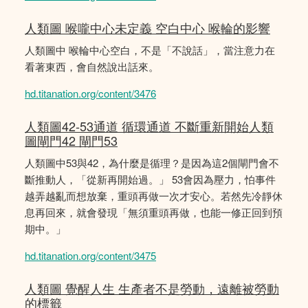
人類圖 喉嚨中心未定義 空白中心 喉輪的影響
人類圖中 喉輪中心空白，不是「不說話」，當注意力在
看著東西，會自然說出話來。
hd.titanation.org/content/3476
人類圖42-53通道 循環通道 不斷重新開始人類
圖閘門42 閘門53
人類圖中53與42，為什麼是循理？是因為這2個閘門會不
斷推動人，「從新再開始過。」 53會因為壓力，怕事件
越弄越亂而想放棄，重頭再做一次才安心。若然先冷靜休
息再回來，就會發現「無須重頭再做，也能一修正回到預
期中。」
hd.titanation.org/content/3475
人類圖 覺醒人生 生產者不是勞動，遠離被勞動
的標籤