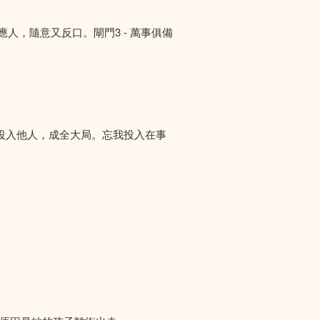
答應人，隨意又反口。閘門3 - 萬事俱備
投入他人，成全大局。忘我投入在事