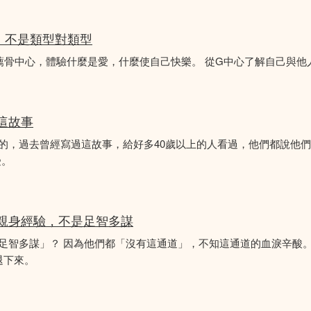
分析，不是類型對類型
薦骨中心，體驗什麼是愛，什麼使自己快樂。 從G中心了解自己與他
似這故事
故事的，過去曾經寫過這故事，給好多40歲以上的人看過，他們都說他
受。
的親身經驗，不是足智多謀
「足智多謀」？ 因為他們都「沒有這通道」，不知這通道的血淚辛酸。
退下來。