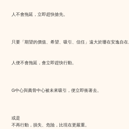
人不會拖延，立即趕快搶先。
只要「期望的價值、希望、吸引、信任」遠大於珊在安逸自在
人便不會拖延，會立即趕快行動。
G中心與薦骨中心被未來吸引，便立即衝著去。
或是
不再行動，損失、危險，比現在更嚴重。