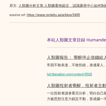
原文:
人類圖分析文章:人類圖看拖延症，認識薦骨中心如何制
source url:
https://www.renleitu.asia/blog/3495
本站人類圖文章目録 Humandesig
人類圖報告： 覺醒停止借錢給
常因不敢表達，不敢拒絕，身邊家人
hd.titanation.org/content/3502
人類圖投射者覺醒，投射者主
一位投射者讀者看完分析，明白自己
力被思想注意力鎖定不動，形成腦一不斷