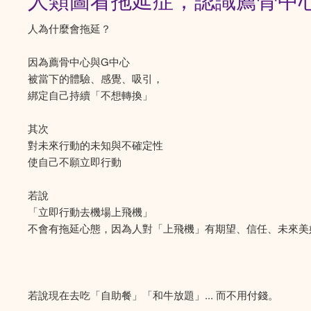
人類圖看拖延症，認識薦骨中
人為什麼會拖延？
因為薦骨中心與G中心
被當下的體驗、感覺、吸引，
綁定自己持續「不想轉換」
其次
對未來行動的未知與不確定性
使自己不願立即行動
若說
「立即行動去機場上飛機」
不會有拖延心態，因為人對「上飛機」有期望、信任、未來美
若說現在去吃「自助餐」「和牛放題」... 而不用付錢。