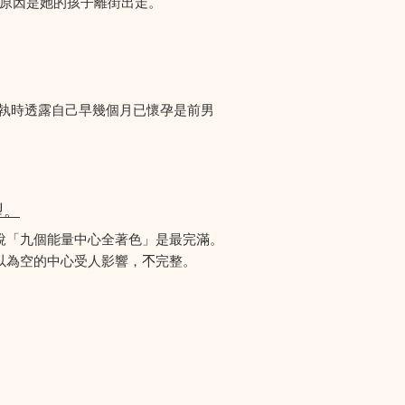
們求助，原因是她的孩子離街出走。
爭執時透露自己早幾個月已懷孕是前男
型。
說「九個能量中心全著色」是最完滿。
為空的中心受人影響，𣎴完整。