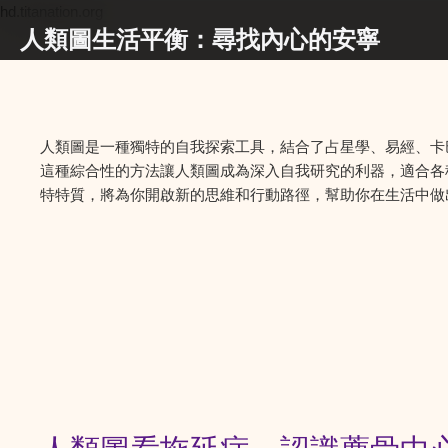
hd.titanation.org
人類圖生活平衡：尋找內心的安寧
人類圖是一種獨特的自我探索工具，結合了占星學、易經、卡
這種綜合性的方法讓人類圖成為深入自我研究的利器，適合各
特特質，將為你開啟新的思維和行動路徑，幫助你在生活中做