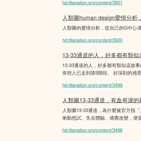
hd.titanation.org/content/3501
人類圖human design愛情
人類圖的愛情分析，從自己的G中心/
hd.titanation.org/content/3500
13-33通道的人，好多都有類
13-33通道的人，好多都有類似這
有些人已走到第5階段。 好深刻的感
hd.titanation.org/content/3499
人類圖13-33通道，有血有淚
人類圖13-33通道，為什麼被官方指
衝動想試。失去體驗、感覺改變，便
hd.titanation.org/content/3498