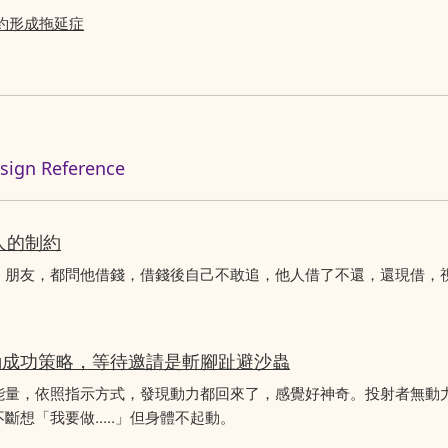
約形成拖延症
n Reference
人的制約
、朋友，都問他借錢，借錢後自己不敢追，他人借了不還，還現借，
動成功策略，等待邀請是斬腳趾避沙蟲
能量，依照指示方式，發現動力都回來了，感覺好神奇。投射者無動
想「我要做.....」但身體不起動。