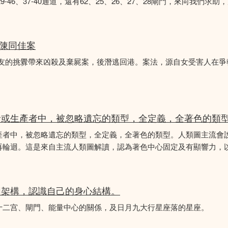
8、29-46、37-40通道，還有62、25、26、27、28閘門，來向我
 陳同佳案
女友的挑釁帶來凶殺及棄屍案，後潛逃回港。案法，源自女受害人在
者或生產者中，被忽略遺忘的類型，全定義，全著色的類
產者中，被忽略遺忘的類型，全定義，全著色的類型。人類圖主流會
再輪迴。這是來自主流人類圖解讀，認為著色中心固定及有顯響力，以
圖架構，認識自己的身心結構。
十二宫、閘門、能量中心的關係，及日月九大行星座落的星座。