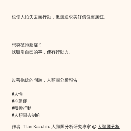
也使人怕失去而行動，但無追求美好價值更瘋狂。
想突破拖延症？
找吸引自己的事，便有行動力。
改善拖延的問題，人類圖分析報告
#人性
#拖延症
#積極行動
#人類圖去制約
作者: Titan Kazuhiro 人類圖分析研究專家 @
人類圖分析