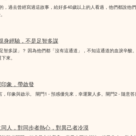
故事的，過去曾經寫過這故事，給好多40歲以上的人看過，他們都說他
受。
的親身經驗，不是足智多謀
「足智多謀」？ 因為他們都「沒有這通道」，不知這通道的血淚辛酸。
退下來。
深印象，帶啟發
言，印象與啟示。 閘門1 - 預感優先來，幸運聚人多。閘門2 - 隨意
火同人，對同步者熱心，對異己者冷漠