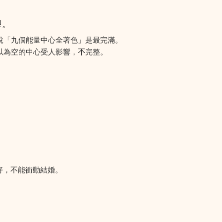
型。
說「九個能量中心全著色」是最完滿。
為空的中心受人影響，𣎴完整。
好，不能衝動結婚。