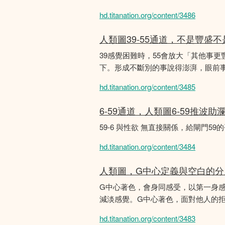
hd.titanation.org/content/3486
人類圖39-55通道，不是豐盛
39感覺困難時，55會放大「其他事
下。形成不斷別的事說得澎湃，眼前
hd.titanation.org/content/3485
6-59通道，人類圖6-59推
59-6 與性欲 無直接關係，給閘門
hd.titanation.org/content/3484
人類圖，G中心定義與空白的
G中心著色，會身同感受，以第一身感
減淡感覺。G中心著色，面對他人的
hd.titanation.org/content/3483