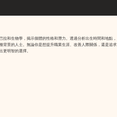
巴拉和生物學，揭示個體的性格和潛力。透過分析出生時間和地點，
種背景的人士。無論你是想提升職業生涯、改善人際關係，還是追求
出更明智的選擇。