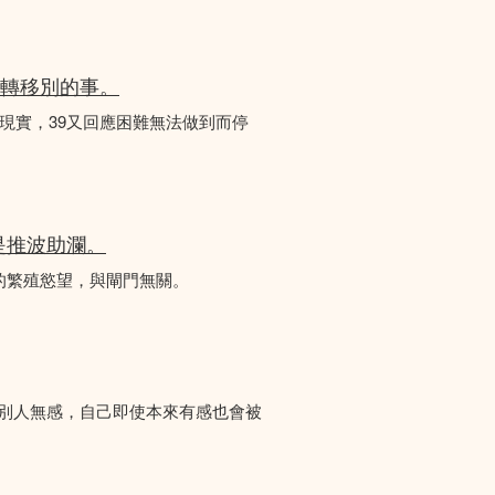
後轉移別的事。
對現實，39又回應困難無法做到而停
是推波助瀾。
物的繁殖慾望，與閘門無關。
若別人無感，自己即使本來有感也會被