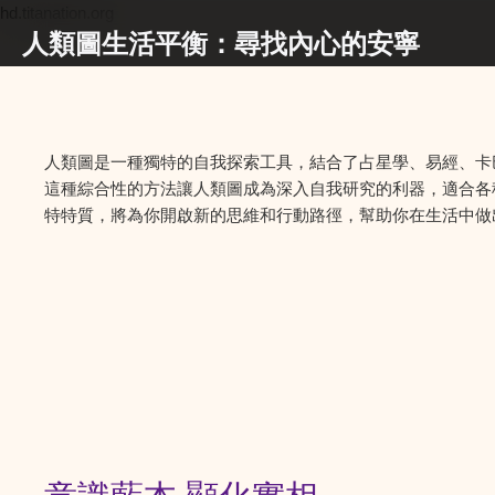
hd.titanation.org
人類圖生活平衡：尋找內心的安寧
人類圖是一種獨特的自我探索工具，結合了占星學、易經、卡
這種綜合性的方法讓人類圖成為深入自我研究的利器，適合各
特特質，將為你開啟新的思維和行動路徑，幫助你在生活中做