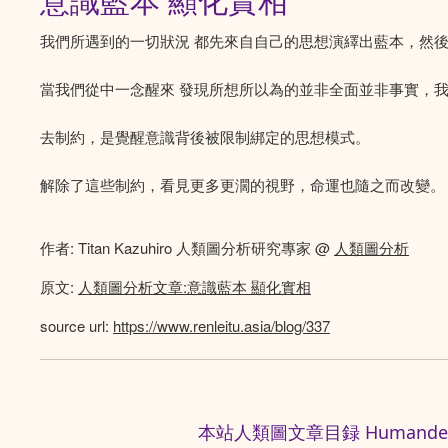
意識藍本 顯化實相
我們所遇到的一切狀況 都先來自自己的思想演繹出藍本，然
當我們從中一念醒來 發現所想所以為的並非全面並非事實，
去制約，是覺醒意識背後被限制綁定的思想模式。
解除了這些制約，看見更多更濶的視野，命運也隨之而改變。
作者: Titan Kazuhiro 人類圖分析研究專家 @
人類圖分析
原文:
人類圖分析文章:意識藍本 顯化實相
source url:
https://www.renleitu.asia/blog/337
本站人類圖文章目録 Humandesig