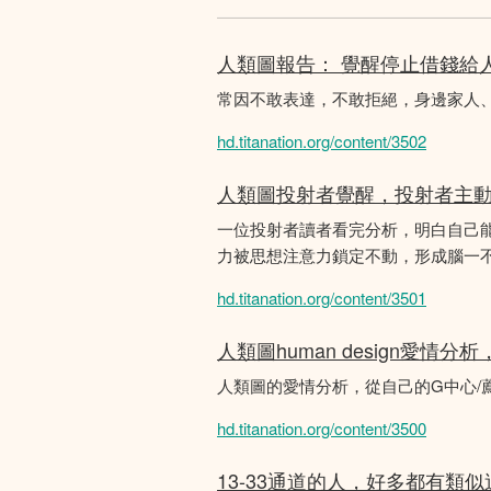
人類圖報告： 覺醒停止借錢給
常因不敢表達，不敢拒絕，身邊家人
hd.titanation.org/content/3502
人類圖投射者覺醒，投射者主
一位投射者讀者看完分析，明白自己
力被思想注意力鎖定不動，形成腦一不斷
hd.titanation.org/content/3501
人類圖human design愛情
人類圖的愛情分析，從自己的G中心/
hd.titanation.org/content/3500
13-33通道的人，好多都有類