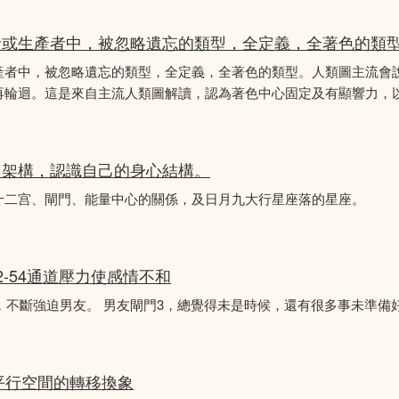
者或生產者中，被忽略遺忘的類型，全定義，全著色的類
產者中，被忽略遺忘的類型，全定義，全著色的類型。人類圖主流會
再輪迴。這是來自主流人類圖解讀，認為著色中心固定及有顯響力，以
圖架構，認識自己的身心結構。
十二宫、閘門、能量中心的關係，及日月九大行星座落的星座。
2-54通道壓力使感情不和
婚，不斷強迫男友。 男友閘門3，總覺得未是時候，還有很多事未準備
平行空間的轉移換象