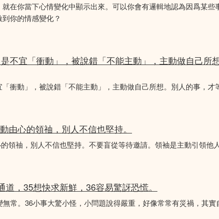
，就在你當下心情變化中顯示出來。可以你會有邏輯地認為因爲某些
激到你的情感變化？
，是不宜「衝動」，被說錯「不能主動」，主動做自己所
宜「衝動」，被說錯「不能主動」，主動做自己所想。別人的事，才
是主動由心的領䄂，別人不信也堅持。
動由心的領䄂，別人不信也堅持。不要盲從等待邀請。領袖是主動引領他
常通道，35想快求新鮮，36容易驚訝恐慌。
變無常。36小事大驚小怪，小問題說得嚴重，好像常常有災禍，其實