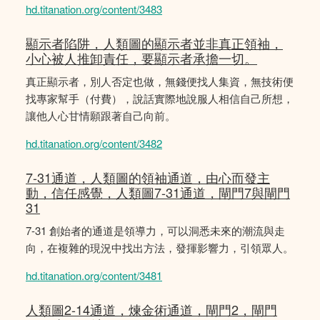
hd.titanation.org/content/3483
顯示者陷阱，人類圖的顯示者並非真正領袖，
小心被人推卸責任，要顯示者承擔一切。
真正顯示者，別人否定也做，無錢便找人集資，無技術便
找專家幫手（付費），說話實際地說服人相信自己所想，
讓他人心甘情願跟著自己向前。
hd.titanation.org/content/3482
7-31通道，人類圖的領袖通道，由心而發主
動，信任感覺，人類圖7-31通道，閘門7與閘門
31
7-31 創始者的通道是領導力，可以洞悉未來的潮流與走
向，在複雜的現況中找出方法，發揮影響力，引領眾人。
hd.titanation.org/content/3481
人類圖2-14通道，煉金術通道，閘門2，閘門