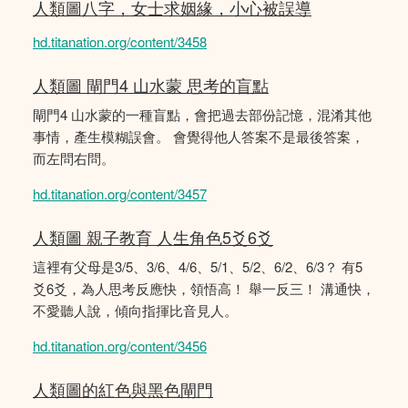
人類圖八字，女士求姻緣，小心被誤導
hd.titanation.org/content/3458
人類圖 閘門4 山水蒙 思考的盲點
閘門4 山水蒙的一種盲點，會把過去部份記憶，混淆其他
事情，產生模糊誤會。 會覺得他人答案不是最後答案，
而左問右問。
hd.titanation.org/content/3457
人類圖 親子教育 人生角色5爻6爻
這裡有父母是3/5、3/6、4/6、5/1、5/2、6/2、6/3？ 有5
爻6爻，為人思考反應快，領悟高！ 舉一反三！ 溝通快，
不愛聽人說，傾向指揮比音見人。
hd.titanation.org/content/3456
人類圖的紅色與黑色閘門