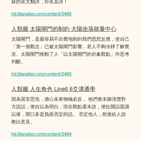
妹的英文翻譯，卦名直譯！
hd.titanation.org/content/3466
人類圖 太陽閘門的制約 大陽坐落能量中心
太陽閘門，是最容易不自覺地制約我們思想反應，使自己
「第一個觀念」已被太陽閘門影響。若人不夠冷靜了解實
況。太陽閘門推動了人「以太陽閘門的卦象觀點」作思考
判斷。
hd.titanation.org/content/3465
人類圖 人生角色 Line6 6爻溝通學
因為居安思危，擔心未來物極必反， 他們會未聽清楚對
方說話，便自以為明白，現在觀點還未說，便扯開話題講
以後，開口多是負面否定的話。 否定他人，然後給人說
教比意見。
hd.titanation.org/content/3464