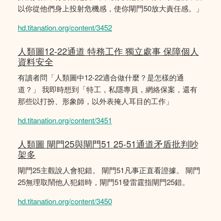
以你從他們身上投射危機感，使你閘門50放大責任感。」
hd.titanation.org/content/3452
人類圖12-22通道 特務工作 獨立處事 保障個人
資料安全
有讀者問「人類圖中12-22適合做什麼？是怎樣的通
道？」 我即時想到「特工，私隱專員，網絡保案，還有
那些以打扮、形象師，以外表掩人耳目的工作」
hd.titanation.org/content/3451
人類圖 閘門25與閘門51 25-51通道矛盾批判吵
架多
閘門25主觀說人會犯錯。 閘門51凡事正直看證據。 閘門
25無理取鬧他人犯錯時，閘門51發雷霆指閘門25錯。
hd.titanation.org/content/3450