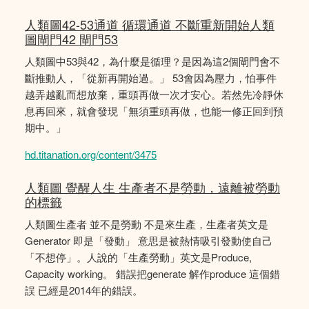
人類圖42-53通道 循環通道 不斷重新開始人類
圖閘門42 閘門53
人類圖中53與42，為什麼是循理？是因為這2個閘門會不
斷推動人，「從新再開始過。」 53會因為壓力，怕事件
越弄越亂而想放棄，重頭再做一次才安心。若然先冷靜休
息再回來，就會發現「無須重頭再做，也能一修正回到預
期中。」
hd.titanation.org/content/3475
人類圖 覺醒人生 生產者不是勞動，遠離被勞動
的標籤
人類圖生產者 並不是勞動 不是來生產，生產者英文是
Generator 即是「發動」 意思是被熱情吸引發動使自己
「不想停」。人說的「生產勞動」英文是Produce,
Capacity working。 錯誤把generate 解作produce 這個錯
誤 已經是2014年的錯誤。