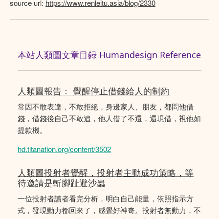
source url:
https://www.renleitu.asia/blog/2330
本站人類圖文章目録 Humandesign Reference
人類圖報告： 覺醒停止借錢給人的制約
常因不敢表達，不敢拒絕，身邊家人、朋友，都問他借
錢，借錢後自己不敢追，他人借了不還，還現借，視他如
提款機。
hd.titanation.org/content/3502
人類圖投射者覺醒，投射者主動成功策略，等
待邀請是斬腳趾避沙蟲
一位投射者讀者看完分析，明白自己能量，依照指示方
式，發現動力都回來了，感覺好神奇。投射者無動力，不