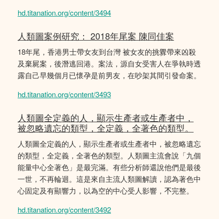
hd.titanation.org/content/3494
人類圖案例研究： 2018年尾案 陳同佳案
18年尾，香港男士帶女友到台灣 被女友的挑釁帶來凶殺
及棄屍案，後潛逃回港。案法，源自女受害人在爭執時透
露自己早幾個月已懷孕是前男友，在吵架其間引發命案。
hd.titanation.org/content/3493
人類圖全定義的人，顯示生產者或生產者中，
被忽略遺忘的類型，全定義，全著色的類型。
人類圖全定義的人，顯示生產者或生產者中，被忽略遺忘
的類型，全定義，全著色的類型。人類圖主流會說「九個
能量中心全著色」是最完滿。有些分析師還說他們是最後
一世，不再輪迴。這是來自主流人類圖解讀，認為著色中
心固定及有顯響力，以為空的中心受人影響，𣎴完整。
hd.titanation.org/content/3492