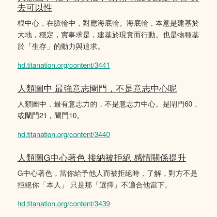
去可以性
根中心，在脈輪中，對應海底輪。海底輪，本意是建基於
大地，穩定，實事求是，建基於現實而行動。也是物種基
於「生存」的動力與追求。
hd.titanation.org/content/3441
人類圖中 最強意志閘門，不是意志中心呢
人類圖中，最有意志力的，不是意志力中心。是閘門60，
或閘門21，閘門10。
hd.titanation.org/content/3440
人類圖G中心著色 接納被拒絕 感情關係提升
G中心著色，當你給予他人而被拒絕時，了解，對方不是
拒絕你「本人」 只是那「選擇」不適合他當下。
hd.titanation.org/content/3439