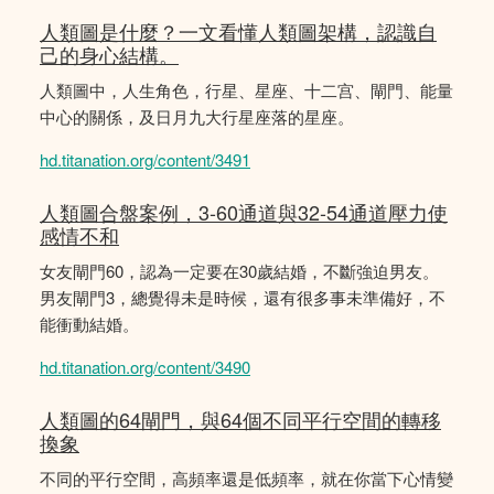
人類圖是什麼？一文看懂人類圖架構，認識自
己的身心結構。
人類圖中，人生角色，行星、星座、十二宫、閘門、能量
中心的關係，及日月九大行星座落的星座。
hd.titanation.org/content/3491
人類圖合盤案例，3-60通道與32-54通道壓力使
感情不和
女友閘門60，認為一定要在30歲結婚，不斷強迫男友。
男友閘門3，總覺得未是時候，還有很多事未準備好，不
能衝動結婚。
hd.titanation.org/content/3490
人類圖的64閘門，與64個不同平行空間的轉移
換象
不同的平行空間，高頻率還是低頻率，就在你當下心情變