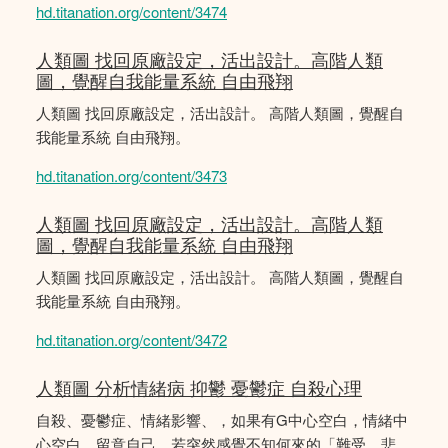
hd.titanation.org/content/3474
人類圖 找回原廠設定，活出設計。高階人類
圖，覺醒自我能量系統 自由飛翔
人類圖 找回原廠設定，活出設計。 高階人類圖，覺醒自
我能量系統 自由飛翔。
hd.titanation.org/content/3473
人類圖 找回原廠設定，活出設計。高階人類
圖，覺醒自我能量系統 自由飛翔
人類圖 找回原廠設定，活出設計。 高階人類圖，覺醒自
我能量系統 自由飛翔。
hd.titanation.org/content/3472
人類圖 分析情緒病 抑鬱 憂鬱症 自殺心理
自殺、憂鬱症、情緒影響、，如果有G中心空白，情緒中
心空白。留意自己，若突然感覺不知何來的「難受、悲