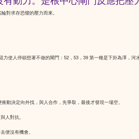
沒有動力。是根中心閘門反應把壓
底輪對求存恐懼的壓力而來。
 有阻力使人停頓想著不做的閘門：52，53，39 第一種是下卦為澤，河
，便衝動決定向外找，與人合作，先爭取，最後才發現一場空。
而與人對抗。
不去便沒有機會。