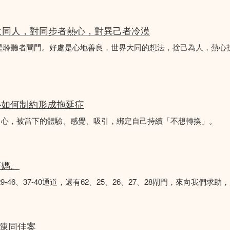
火同人，對同步者熱心，對異己者冷漠
不是聆聽者閘門。好處是心地善良，世界大同的想法，捨己為人，熱心
心如何制約形成拖延症
中心，被當下的體驗、感覺、吸引，綁定自己持續「不想轉換」。
苦媽。
8、29-46、37-40通道，還有62、25、26、27、28閘門，來向我
 陳同佳案