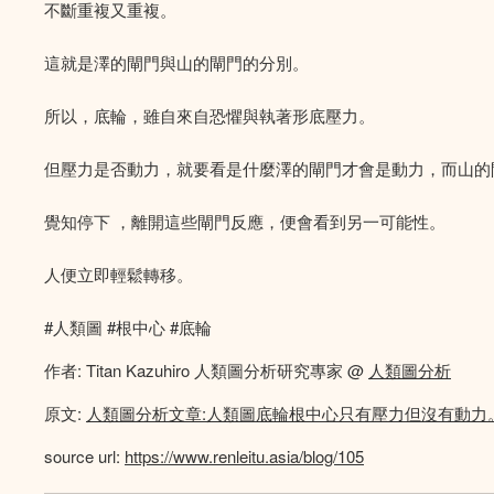
不斷重複又重複。
這就是澤的閘門與山的閘門的分別。
所以，底輪，雖自來自恐懼與執著形底壓力。
但壓力是否動力，就要看是什麼澤的閘門才會是動力，而山的
覺知停下 ，離開這些閘門反應，便會看到另一可能性。
人便立即輕鬆轉移。
#人類圖 #根中心 #底輪
作者: Titan Kazuhiro 人類圖分析研究專家 @
人類圖分析
原文:
人類圖分析文章:人類圖底輪根中心只有壓力但沒有動力
source url:
https://www.renleitu.asia/blog/105