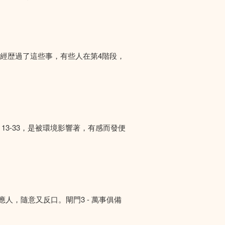
們經歴過了這些事，有些人在第4階段，
13-33，是被環境影響著，有感而發便
答應人，隨意又反口。閘門3 - 萬事俱備