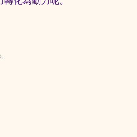
力轉化為動力呢。
水。