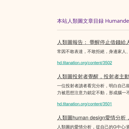
本站人類圖文章目録 Humandesig
人類圖報告： 覺醒停止借錢給
常因不敢表達，不敢拒絕，身邊家人
hd.titanation.org/content/3502
人類圖投射者覺醒，投射者主
一位投射者讀者看完分析，明白自己
力被思想注意力鎖定不動，形成腦一不斷
hd.titanation.org/content/3501
人類圖human design愛情
人類圖的愛情分析，從自己的G中心/