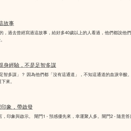
似這故事
故事的，過去曾經寫過這故事，給好多40歲以上的人看過，他們都說他
受。
的親身經驗，不是足智多謀
「足智多謀」？ 因為他們都「沒有這通道」，不知這通道的血淚辛酸。
退下來。
深印象，帶啟發
言，印象與啟示。 閘門1 - 預感優先來，幸運聚人多。閘門2 - 隨意