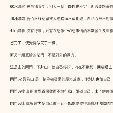
60水澤節 被自我限制，別人一切可能性也不定，但必要跟著
19地澤臨 會怕不好意思被人忽略而不敢拒絕，自己心裡不想
41山澤損 沒有行動，只有在想像中幻想事情的不斷發生及重
想完了，便覺得做完了一樣。
而另一組底輪的閘門，不是對外的動力。
這是山的閘門，下卦山，使自己停頓，內在不斷想，回顧過去
閘門52 艮為山 是一刻停頓發呆的壓力反應，使別人也如自己
閘門39水山蹇 會覺得困難而不敢行動，阻礙自己，未了解
閘門53山風漸 壓力使自己做一到一點點便覺得混亂無法繼結