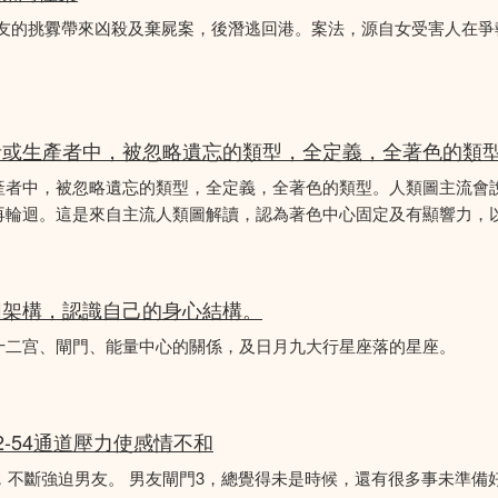
女友的挑釁帶來凶殺及棄屍案，後潛逃回港。案法，源自女受害人在
者或生產者中，被忽略遺忘的類型，全定義，全著色的類
產者中，被忽略遺忘的類型，全定義，全著色的類型。人類圖主流會
再輪迴。這是來自主流人類圖解讀，認為著色中心固定及有顯響力，以
圖架構，認識自己的身心結構。
十二宫、閘門、能量中心的關係，及日月九大行星座落的星座。
2-54通道壓力使感情不和
婚，不斷強迫男友。 男友閘門3，總覺得未是時候，還有很多事未準備