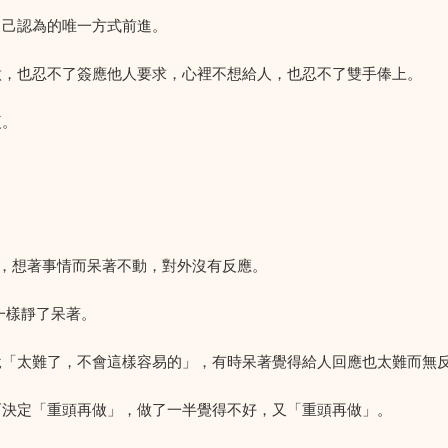
自己認為的唯一方式前進。
做，也忍不了簽應他人要求，心裡不想給人，也忍不了雙手俸上。
複。
，想著事情而呆著不動，對外沒有反應。
一樣靜了呆著。
便說「太難了，不會這樣容易的」，有時呆著覺得給人回應也太難而無
而決定「重頭再做」，做了一半覺得不好，又「重頭再做」。