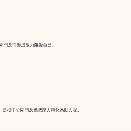
閘門反而形成阻力阻礙自己。
。是根中心閘門反應把壓力轉化為動力呢。