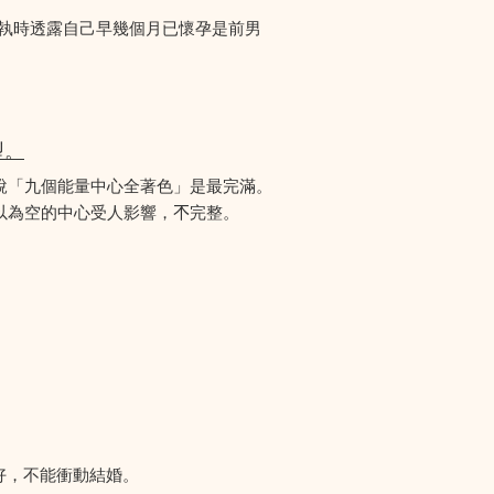
爭執時透露自己早幾個月已懷孕是前男
型。
說「九個能量中心全著色」是最完滿。
為空的中心受人影響，𣎴完整。
好，不能衝動結婚。