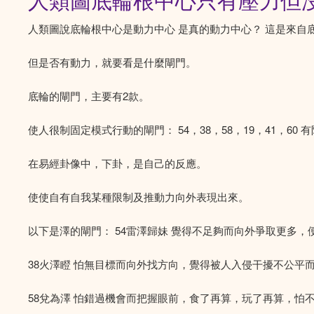
人類圖底輪根中心只有壓力但
人類圖說底輪根中心是動力中心 是真的動力中心？ 這是來自
但是否有動力，就要看是什麼閘門。
底輪的閘門，主要有2款。
使人很制固定模式行動的閘門： 54，38，58，19，41，60
在易經卦像中，下卦，是自己的反應。
使使自有自我某種限制及推動力向外表現出來。
以下是澤的閘門： 54雷澤歸妹 覺得不足夠而向外爭取更多
38火澤瞪 怕無目標而向外找方向，覺得被人入侵干擾不公平
58兌為澤 怕錯過機會而把握眼前，食了再算，玩了再算，怕