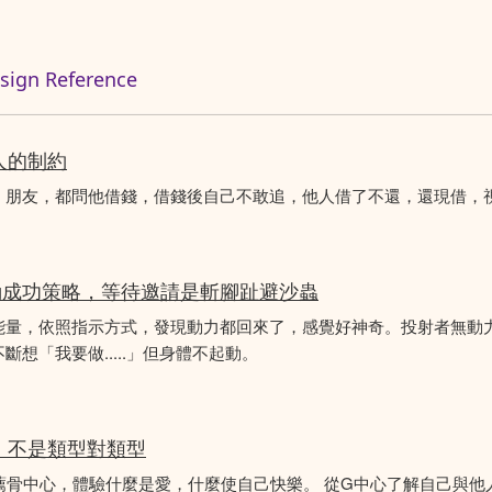
n Reference
人的制約
、朋友，都問他借錢，借錢後自己不敢追，他人借了不還，還現借，
動成功策略，等待邀請是斬腳趾避沙蟲
能量，依照指示方式，發現動力都回來了，感覺好神奇。投射者無動
想「我要做.....」但身體不起動。
分析，不是類型對類型
薦骨中心，體驗什麼是愛，什麼使自己快樂。 從G中心了解自己與他